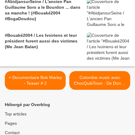
#AbidjansurSeine / L'ancien Pan
Guillaume Soro a le Bourdon ... dans
sa manche ! (#Bouaké2004
#BogaDoudou)
#Bouaké2004 / Les Ivoiriens et leur
président furent aussi des victimes
(Me Jean Balan)
< Documentaire Bob Marley
Colombie music avec
- Teaser # 2
ChocQuibTown : De Donde
Vengo Yo >
Hébergé par Overblog
Top articles
Pages
Contact