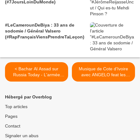
(#7JoursLoinDuMonde)
#LeCamerounDeBiya : 33 ans de
sodomie / Général Valsero
(#RapFrançaisViensPrendreTaLeçon)
< Bachar Al Assad sur
Musique de Cote d'Ivoire
Russia Today - L'armée
avec ANGELO feat les
syrienne n'aurait pas tenu
Nubians >
20 mois sans le soutien du
peuple syrien - mis en ligne
Hébergé par Overblog
le 11/11/2012
Top articles
Pages
Contact
Signaler un abus