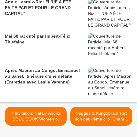
Annie Lacroix-Riz : "L'UE A ÉTÉ
FAITE PAR ET POUR LE GRAND
CAPITAL"
Mai 68 raconté par Hubert-Félix
Thiéfaine
Après Macron au Congo, Emmanuel
au Sahel, itinéraire d'une défaite
(Entretien avec Leslie Varenne)
< Invitation: Nataly Andria
Nëggus & Kungobram sort
SOUL COOK Women of
son deuxième clip "Chants,
Song vendredi 7 novembre
Sueur et Larmes" >
2012 20h