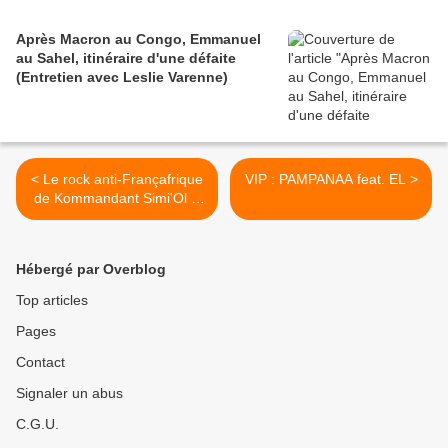
Après Macron au Congo, Emmanuel
au Sahel, itinéraire d'une défaite
(Entretien avec Leslie Varenne)
< Le rock anti-Françafrique
VIP : PAMPANAA feat. EL >
de Kommandant Simi'Ol &
Guy Labertit dispense des
raps chiants d'Assassin ! -
19/12/2012
Hébergé par Overblog
Top articles
Pages
Contact
Signaler un abus
C.G.U.