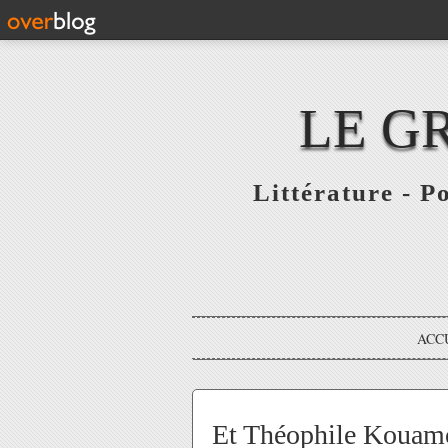
LE G
Littérature - P
ACC
Et Théophile Kouamo