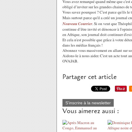
Vous avez remarqué quand même que c'est enc
obligé d’inviter sur les grandes chaines de t
Vous savez pourquoi ? C'est parce qu'ils le 
Mais surtout parce qu'il a
créé un journal cr
Nouveau Courrier
. Si on veut que Théophi
continue d’être invité et dénoncer à l'opin
en Afrique, son journal doit continuer d'exis
Et cela n'est possible que grâce à votre dét
dans les médias français !
Abonnez vous massivement en allant sur son
Aidons-le à nous aider. C'est un acte tout au
OVAJAB.
Partager cet article
S'inscrire à la newsletter
Vous aimerez aussi :