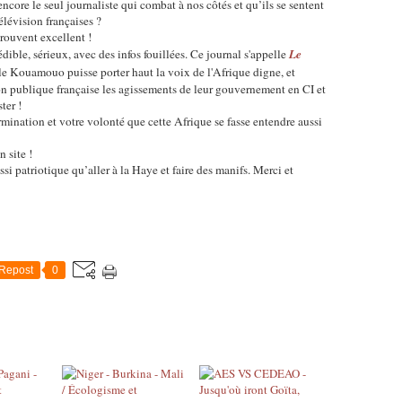
ore le seul journaliste qui combat à nos côtés et qu’ils se sentent
élévision françaises ?
trouvent excellent !
édible, sérieux, avec des infos fouillées. Ce journal s'appelle
Le
le Kouamouo puisse porter haut la voix de l'Afrique digne, et
ion publique française les agissements de leur gouvernement en CI et
ter !
ermination et votre volonté que cette Afrique se fasse entendre aussi
 site !
ssi patriotique qu’aller à la Haye et faire des manifs. Merci et
Repost
0