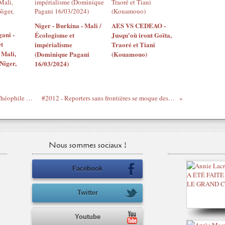
Niger - Burkina - Mali /
AES VS CEDEAO -
ani -
Écologisme et
Jusqu'où iront Goïta,
t
impérialisme
Traoré et Tiani
 Mali,
(Dominique Pagani
(Kouamouo)
Niger,
16/03/2024)
#2012 - En Côte d'Ivoire 1992 = 2012 - Théophile Kouamouo - 05/09
#2012 - Reporters sans frontières se moque des Ivoiriens - 23/08
Nous sommes sociaux !
Facebook
Twitter
Youtube