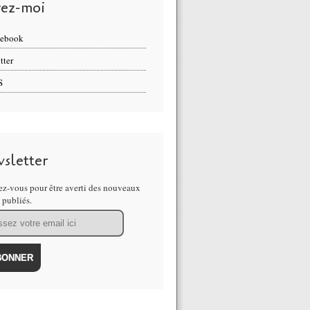
vez-moi
cebook
tter
S
sletter
z-vous pour être averti des nouveaux
s publiés.