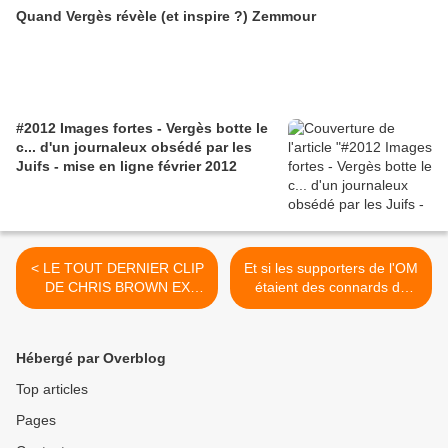
Quand Vergès révèle (et inspire ?) Zemmour
#2012 Images fortes - Vergès botte le
c... d'un journaleux obsédé par les
Juifs - mise en ligne février 2012
< LE TOUT DERNIER CLIP
Et si les supporters de l'OM
DE CHRIS BROWN EX
étaient des connards de
MISTER RIHANNA SUR LE
hooligans racistes et
GRI-GRI
meurtriers comme les
autres ? >
Hébergé par Overblog
Top articles
Pages