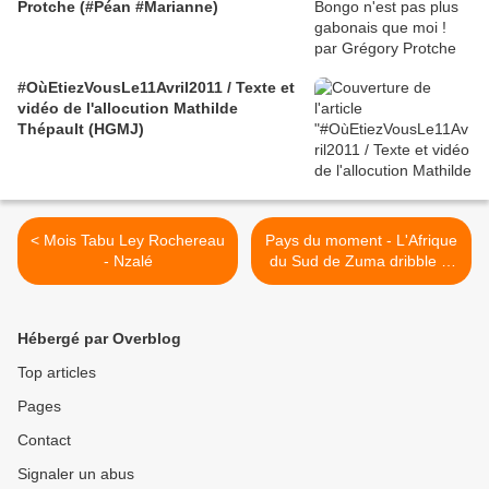
Protche (#Péan #Marianne)
#OùEtiezVousLe11Avril2011 / Texte et
vidéo de l'allocution Mathilde
Thépault (HGMJ)
< Mois Tabu Ley Rochereau
Pays du moment - L'Afrique
- Nzalé
du Sud de Zuma dribble le
Sommet Françafrique
d'Hollande >
Hébergé par Overblog
Top articles
Pages
Contact
Signaler un abus