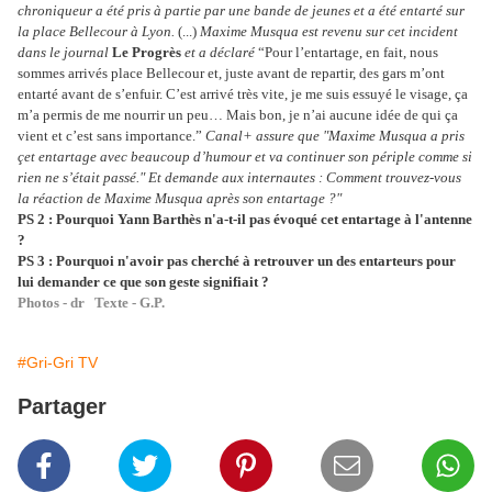
chroniqueur a été pris à partie par une bande de jeunes et a été entarté sur
la place Bellecour à Lyon.
(...)
Maxime Musqua est revenu sur cet incident
dans le journal
Le Progrès
et a déclaré
“Pour l’entartage, en fait, nous
sommes arrivés place Bellecour et, juste avant de repartir, des gars m’ont
entarté avant de s’enfuir. C’est arrivé très vite, je me suis essuyé le visage, ça
m’a permis de me nourrir un peu… Mais bon, je n’ai aucune idée de qui ça
vient et c’est sans importance.”
Canal+ assure que "Maxime Musqua a pris
çet entartage avec beaucoup d’humour et va continuer son périple comme si
rien ne s’était passé." Et demande aux internautes : Comment trouvez-vous
la réaction de Maxime Musqua après son entartage ?"
PS 2 : Pourquoi Yann Barthès n'a-t-il pas évoqué cet entartage à l'antenne
?
PS 3 : Pourquoi n'avoir pas cherché à retrouver un des entarteurs pour
lui demander ce que son geste signifiait ?
Photos - dr Texte - G.P.
#Gri-Gri TV
Partager