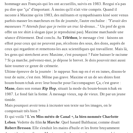
hommage aux Français qui les ont accueillis, suivis en 1983. Rezgui n'a pas
pu dire que "ça" d'important. À moins qu'il n'ait vite compris. Quand il
raconte à Maxime qu'en 1983, des militants et sympathisants kiné sont venus
parfois masser les marcheurs en fin de journée, l'autre enchaîne :
"Y'avait des
masseuses ?! Attends faut que je twitte un truc là-dessus..."
Un prof de gym
offre un tee shirt à slogan (que je reproduirai pas). Maxime marchande une
séance d'étirement. Deal conclu. Au
Téléthon
, le message c'est : faisons un
effort pour ceux qui ne peuvent pas, récoltons des sous, des dons, auprès de
ceux qui regardent et remettons-les aux scientifiques qui travaillent.
Mais là,
les gens qui stretchent avec Maxime, c'est pourquoi ? Faire baisser le racisme
? Si ça marche, prévenez-moi, je dépose le brevet. Je dois pouvoir moi aussi
faire tourner ce genre de crèmerie.
Ultime épreuve de la journée : le rappeur. Son rap en é et en ismes, disons-le
tout de suite, c'est rien. Même pas grave. Maxime et un de ses sbires font
boum-boum tchak avec leur bouche pour l'accompagner. Ça, c'est grave :
Mano
, dans son roman
Rip Hop
, situait la mode du boum-boum tchak en
1987. Le fond fait la forme. À message vieux, rap de vieux. Dit par un jeune
timide.
Mais pourquoi avoir tenu à incruster son texte sur les images, on le
comprenait très bien ?
Et qui voilà ?
L'ex Miss météo de Canal +, la bien nommée Charlotte
Lebon
. Vedette du film
la Marche
. Quel hasard Balthazar, comme disait
Robert Bresson
. Elle s'enduit les mains d'huile et les frotte bruyamment