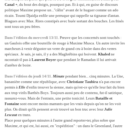
Canal +
, du bout des doigts, pourquoi pas. Et à qui, en guise de discours
politique Maxime propose un..."câlin" avant de le huguer comme un ado
ricain. Toumi Djaidja enfile une perruque qui rappelle sa tignasse d'antan.
Blagues avec Max. Rires constipés avec buée sortant des bouches. Les frisés
sont tous un peu frères.
Dans l'édition du mercredi 13/11
. Preuve que les concernés sont touchés :
un Gaulois offre une bouteille de rouge à Maxime Musca.
Un autre invite les
marcheurs à venir déguster un verre de grand cru à boire dans des verres
spéciaux.
Je sais, je sais, il y a des Maghrébins qui boivent.
Khaled
ne
racontait-il pas à
Laurent Boyer
que pendant le Ramadan il lui arrivait
d'arrêter de boire.
Dans l'édition du jeudi 14/11
.
Minute
pendant bien... cinq minutes.
La Une,
bananière comme une république, avec
Christiane Taubira
n'a pas encore
permis à
Elle
d'enfin trouver la sienne, mais qu'est-ce qu'elle leur fait du bien
aux trop virils Barthès Boys. Toujours aussi peu de contenu, fut-il satirique,
rassurez-vous. Mais de l'entrain, une petite tonicité. Leurs
Bataille et
Fontaine
sont encore moins marrants que les vrais depuis qu'on ne les voit
plus. On dirait qu'ils pensent avoir trouvé un bon truc avec leur
Julie
Lescaut
en trans.
Place pour quelques minutes à l'autre grand reporter-ter, plus sobre que
Maxime, et qui est, lui aussi, en "expédition" : un dans le Groenland, l'autre