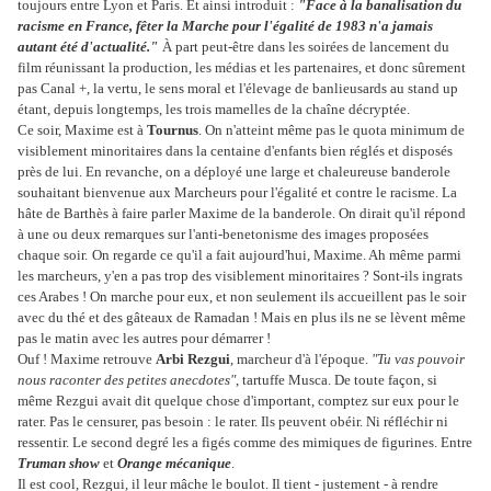
toujours entre Lyon et Paris. Et ainsi introduit :
"Face à la banalisation du
racisme en France, fêter la Marche pour l'égalité de 1983 n'a jamais
autant été d'actualité."
À part peut-être dans les soirées de lancement du
film réunissant la production, les médias et les partenaires, et donc sûrement
pas Canal +, la vertu, le sens moral et l'élevage de banlieusards au stand up
étant, depuis longtemps, les trois mamelles de la chaîne décryptée.
Ce soir, Maxime est à
Tournus
. On n'atteint même pas le quota minimum de
visiblement minoritaires dans la centaine d'enfants bien réglés et disposés
près de lui. En revanche, on a déployé une large et chaleureuse banderole
souhaitant bienvenue aux Marcheurs pour l'égalité et contre le racisme. La
hâte de Barthès à faire parler Maxime de la banderole. On dirait qu'il répond
à une ou deux remarques sur l'anti-benetonisme des images proposées
chaque soir.
On regarde ce qu'il a fait aujourd'hui, Maxime. Ah même parmi
les marcheurs, y'en a pas trop des visiblement minoritaires ? Sont-ils ingrats
ces Arabes ! On marche pour eux, et non seulement ils accueillent pas le soir
avec du thé et des gâteaux de Ramadan ! Mais en plus ils ne se lèvent même
pas le matin avec les autres pour démarrer !
Ouf ! Maxime retrouve
Arbi Rezgui
, marcheur d'à l'époque.
"Tu vas pouvoir
nous raconter des petites anecdotes"
, tartuffe Musca. De toute façon, si
même Rezgui avait dit quelque chose d'important, comptez sur eux pour le
rater. Pas le censurer, pas besoin : le rater. Ils peuvent obéir. Ni réfléchir ni
ressentir. Le second degré les a figés comme des mimiques de figurines. Entre
Truman show
et
Orange mécanique
.
Il est cool, Rezgui, il leur mâche le boulot. Il tient - justement - à rendre