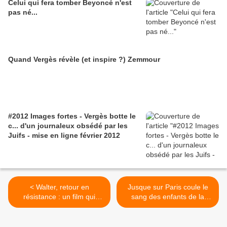
Celui qui fera tomber Beyoncé n'est
pas né...
Quand Vergès révèle (et inspire ?) Zemmour
#2012 Images fortes - Vergès botte le
c... d'un journaleux obsédé par les
Juifs - mise en ligne février 2012
< Walter, retour en
Jusque sur Paris coule le
résistance : un film qui
sang des enfants de la
enrage les fans de la moitié
Guinée assassinés par les
de Carla !
soldats de Dadis Camara >