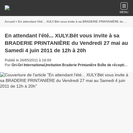
MENU
Accueil
» En attendant l'été... XULY.Bët vous invite à sa BRADERIE PRINTANIÈRE du Vendredi 27 mai au Samedi 4 juin 2011 de 12h à 20h
En attendant l'été... XULY.Bët vous invite à sa
BRADERIE PRINTANIÈRE du Vendredi 27 mai au
Samedi 4 juin 2011 de 12h à 20h
Publié le 26/05/2011 à 18:00
Par
Gri-Gri International,Invitation Braderie Printanière Boîte de réception X Répondre | Contact @ XULY.Bët à boutique, bcc: moi afficher les détails 15:18 (Il y a 20 heures) En attendant l'été... XULY.Bët vous invite à sa BRADERIE PRINTANIÈRE du Vendredi 27 mai au Samedi 4 juin 2011 de 12h à 20h (fermé dimanche 29 mai) Collection Printemps-Eté, Maillots de bain, Prototypes et fins de série, Prix XTRA-FUNK ! NOCTURNES les VENDREDIS jusqu'à 22h30 avec aux platines : SOLO le vendredi 27 mai, DJ PEDRO le vendredi 3 juin XULY.Bët - 95 bd Beaumarchais Paris 3e - Métro Saint-Sébastien Froissart (ligne 8) Horaires 12h - 20h / Règlement CB & Espèces. Informations : +33 (0)1 42 71 25 01 ou contact@xulybet.com Contact Presse : Quartier Général - qg@quartier-general.com InvitationXULYBetMai2011.jpg Vous recevez cette invitation car vous nous avez transmis vos coordonnées (nous envoyons, sauf erreur de notre part, nos informations aux personnes ayant souhaité faire partie de notre fichier). Si vous ne souhaitez plus être destinataire de nos mails (concernant les ventes privées, les soirées XULY.Bët FUNKIN'CLUB, et les news diverses) n'hésitez pas à nous envoyer un mail à : contact@xulybet.com et nous ferons le nécessaire ! www.xulybet.com ou pour nous rejoindre sur Facebook : XULY.Bët FUNKIN'CLUB Répondre Répondre à tous Transférer Chaussures Italiennes - Talonnette intégrée +4 à +10cm Annonce La garantie du Style & discrétion www.BERTULLI.fr, Aurore Dupris, Ma solange Oussou