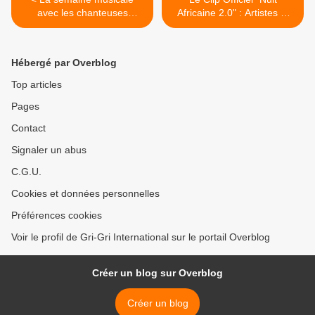
avec les chanteuses
Africaine 2.0" : Artistes et
Libanaises : Sofia Marikh -
Blogueurs s'unissent autour
Kelmt Hob / صوفيا مريخ -
de "We Like The World". >
كلمة حب
Hébergé par Overblog
Top articles
Pages
Contact
Signaler un abus
C.G.U.
Cookies et données personnelles
Préférences cookies
Voir le profil de Gri-Gri International sur le portail Overblog
Créer un blog sur Overblog
Créer un blog