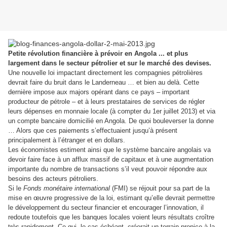
Petite révolution financière à prévoir en Angola ... et plus
largement dans le secteur pétrolier et sur le marché des devises.
Une nouvelle loi impactant directement les compagnies pétrolières
devrait faire du bruit dans le Landerneau … et bien au delà. Cette
dernière impose aux majors opérant dans ce pays – important
producteur de pétrole – et à leurs prestataires de services de régler
leurs dépenses en monnaie locale (à compter du 1er juillet 2013) et via
un compte bancaire domicilié en Angola. De quoi bouleverser la donne
… Alors que ces paiements s’effectuaient jusqu’à présent
principalement à l’étranger et en dollars.
Les économistes estiment ainsi que le système bancaire angolais va
devoir faire face à un afflux massif de capitaux et à une augmentation
importante du nombre de transactions s’il veut pouvoir répondre aux
besoins des acteurs pétroliers.
Si le
Fonds monétaire international
(FMI) se réjouit pour sa part de la
mise en œuvre progressive de la loi, estimant qu’elle devrait permettre
le développement du secteur financier et encourager l’innovation, il
redoute toutefois que les banques locales voient leurs résultats croître
très rapidement. Ce qui, le cas échéant, créerait un terrain propice à la