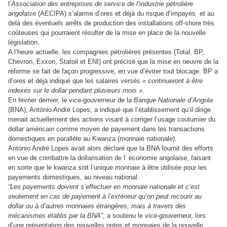
l’
Association des entreprises de service de l’industrie pétrolière
angolaise
(AECIPA) s’alarme d’ores et déjà du risque d’impayés et au
delà des éventuels arrêts de production des installations off-shore très
coûteuses qui pourraient résulter de la mise en place de la nouvelle
législation.
A l’heure actuelle, les compagnies pétrolières présentes (Total, BP,
Chevron, Exxon, Statoil et ENI) ont précisé que la mise en oeuvre de la
réforme se fait de façon progressive, en vue d’éviter tout blocage. BP a
d’ores et déjà indiqué que les salaires versés
« continueront à être
indexés sur le dollar pendant plusieurs mois »
.
En février dernier, le vice-gouverneur de la
Banque Nationale d’Angola
(BNA), António André Lopes, a indiqué que l’établissement qu’il dirige
menait actuellement des actions visant à corriger l’usage coutumier du
dollar américain comme moyen de payement dans les transactions
domestiques en parallèle au Kwanza (monnaie nationale).
António André Lopes avait alors déclaré que la BNA fournit des efforts
en vue de combattre la dollarisation de l’ économie angolaise, faisant
en sorte que le kwanza soit l’unique monnaie à être utilisée pour les
payements domestiques, au niveau national.
“Les payements doivent s’effectuer en monnaie nationale et c’est
seulement en cas de payement à l’extérieur qu’on peut recourir au
dollar ou à d’autres monnaies étrangères, mais à travers des
mécanismes établis par la BNA”
, a soutenu le vice-gouverneur, lors
d’une présentation des nouvelles notes et monnaies de la nouvelle