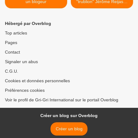
un blogeur
"trublion" Jérôme Reijasse
à 13H ce dimanche sur I
Télé pour évoquer PSG /
Trocadéro >
Hébergé par Overblog
Top articles
Pages
Contact
Signaler un abus
C.G.U.
Cookies et données personnelles
Préférences cookies
Voir le profil de Gri-Gri International sur le portail Overblog
Créer un blog sur Overblog
Créer un blog