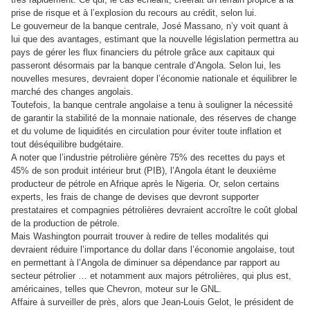
prise de risque et à l’explosion du recours au crédit, selon lui.
Le gouverneur de la banque centrale, José Massano, n’y voit quant à
lui que des avantages, estimant que la nouvelle législation permettra au
pays de gérer les flux financiers du pétrole grâce aux capitaux qui
passeront désormais par la banque centrale d’Angola. Selon lui, les
nouvelles mesures, devraient doper l’économie nationale et équilibrer le
marché des changes angolais.
Toutefois, la banque centrale angolaise a tenu à souligner la nécessité
de garantir la stabilité de la monnaie nationale, des réserves de change
et du volume de liquidités en circulation pour éviter toute inflation et
tout déséquilibre budgétaire.
A noter que l’industrie pétrolière génère 75% des recettes du pays et
45% de son produit intérieur brut (PIB), l’Angola étant le deuxième
producteur de pétrole en Afrique après le Nigeria. Or, selon certains
experts, les frais de change de devises que devront supporter
prestataires et compagnies pétrolières devraient accroître le coût global
de la production de pétrole.
Mais Washington pourrait trouver à redire de telles modalités qui
devraient réduire l’importance du dollar dans l’économie angolaise, tout
en permettant à l’Angola de diminuer sa dépendance par rapport au
secteur pétrolier … et notamment aux majors pétrolières, qui plus est,
américaines, telles que Chevron, moteur sur le GNL.
Affaire à surveiller de près, alors que Jean-Louis Gelot, le président de