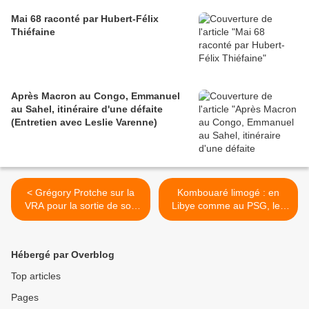
Mai 68 raconté par Hubert-Félix
Thiéfaine
Après Macron au Congo, Emmanuel
au Sahel, itinéraire d'une défaite
(Entretien avec Leslie Varenne)
< Grégory Protche sur la
Kombouaré limogé : en
VRA pour la sortie de son
Libye comme au PSG, les
livre : "On a gagné les
Noirs ont pas la cote auprès
élections, mais on a perdu
du Qatar ! >
la guerre" - Partie 4 : La
Hébergé par Overblog
propagande des médias
occidentaux 2
Top articles
Pages