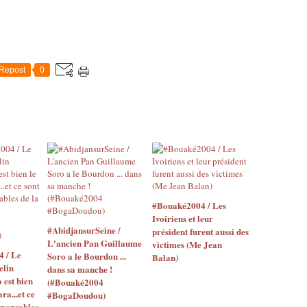
Repost
0
#Bouaké2004 / Les
Ivoiriens et leur
#AbidjansurSeine /
président furent aussi des
L'ancien Pan Guillaume
victimes (Me Jean
4 / Le
Soro a le Bourdon ...
Balan)
elin
dans sa manche !
o est bien
(#Bouaké2004
ara...et ce
#BogaDoudou)
sponsables