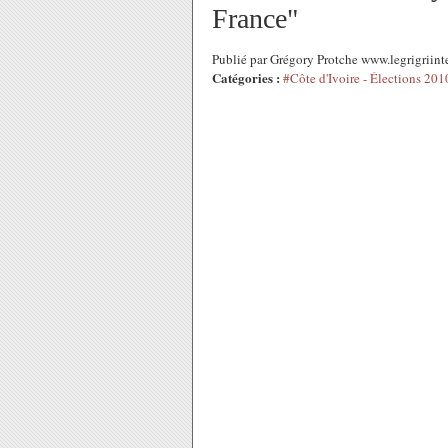
France"
Publié par Grégory Protche www.legrigriint
Catégories :
#Côte d'Ivoire - Élections 201