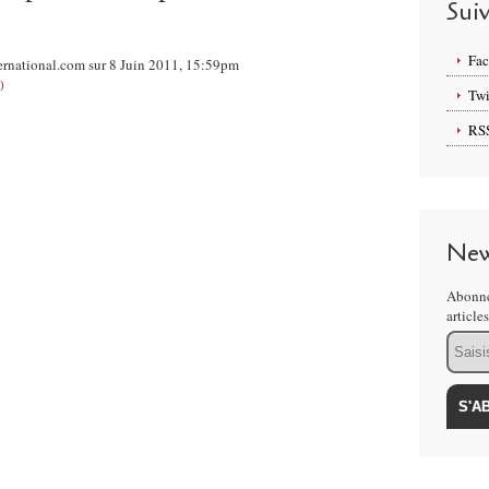
Sui
Fa
ernational.com sur 8 Juin 2011, 15:59pm
0
Twi
RS
New
Abonne
article
Email