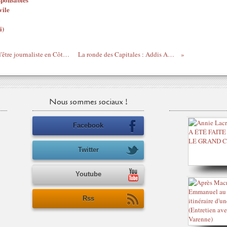
vile
i)
T.Kouamouo dit sur TV5 l'impossibilité d'être journaliste en Côte d'Ivoire sous Ouattara
La ronde des Capitales : Addis Ababa, Ethiopia
Nous sommes sociaux !
Facebook
Twitter
Youtube
Rss