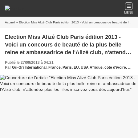
MENU
Accueil
» Election Miss Alizé Club Paris édition 2013 - Voici un concours de beauté de la plus belle reine et ambassadrice de l'Alizé club, n'attendez plus les filles inscrivez vous dès aujourd'hui.
Election Miss Alizé Club Paris édition 2013 -
Voici un concours de beauté de la plus belle
reine et ambassadrice de l'Alizé club, n'attendez
plus les filles inscrivez vous dès aujourd'hui.
Publié le 27/09/2013 à 04:21
Par
Gri-Gri International, France, Paris, EU, USA Afrique, cote d'ivoire, Yapobi, Guy Guy Lamour, Ma solange