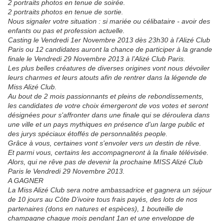
2 portraits photos en tenue de soirée.
2 portraits photos en tenue de sortie.
Nous signaler votre situation : si mariée ou célibataire - avoir des
enfants ou pas et profession actuelle.
Casting le Vendredi 1er Novembre 2013 dès 23h30 à l’Alizé Club
Paris ou 12 candidates auront la chance de participer à la grande
finale le Vendredi 29 Novembre 2013 à l’Alizé Club Paris.
Les plus belles créatures de diverses origines vont nous dévoiler
leurs charmes et leurs atouts afin de rentrer dans la légende de
Miss Alizé Club.
Au bout de 2 mois passionnants et pleins de rebondissements,
les candidates de votre choix émergeront de vos votes et seront
désignées pour s'affronter dans une finale qui se déroulera dans
une ville et un pays mythiques en présence d'un large public et
des jurys spéciaux étoffés de personnalités people.
Grâce à vous, certaines vont s'envoler vers un destin de rêve.
Et parmi vous, certains les accompagneront à la finale télévisée.
Alors, qui ne rêve pas de devenir la prochaine MISS Alizé Club
Paris le Vendredi 29 Novembre 2013.
A GAGNER
La Miss Alizé Club sera notre ambassadrice et gagnera un séjour
de 10 jours au Côte D’ivoire tous frais payés, des lots de nos
partenaires (dons en natures et espèces), 1 bouteille de
champagne chaque mois pendant 1an et une enveloppe de