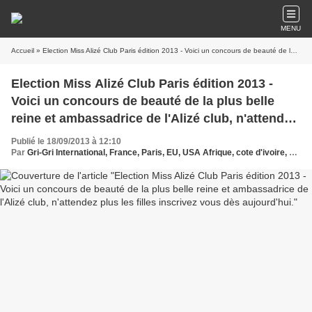
MENU
Accueil
» Election Miss Alizé Club Paris édition 2013 - Voici un concours de beauté de la plus belle reine et ambassadrice de l'Alizé club, n'attendez plus les filles inscrivez vous dès aujourd'hui.
Election Miss Alizé Club Paris édition 2013 -
Voici un concours de beauté de la plus belle
reine et ambassadrice de l'Alizé club, n'attendez
plus les filles inscrivez vous dès aujourd'hui.
Publié le 18/09/2013 à 12:10
Par
Gri-Gri International, France, Paris, EU, USA Afrique, cote d'ivoire, Yapobi, Guy Guy Lamour