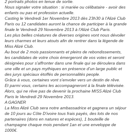
2 portraits photos en tenue de sortie.
Nous signaler votre situation : si mariée ou célibataire - avoir des
enfants ou pas et profession actuelle.
Casting le Vendredi 1er Novembre 2013 dès 23h30 à l’Alizé Club
Paris ou 12 candidates auront la chance de participer à la grande
finale le Vendredi 29 Novembre 2013 à l’Alizé Club Paris.
Les plus belles créatures de diverses origines vont nous dévoiler
leurs charmes et leurs atouts afin de rentrer dans la légende de
Miss Alizé Club.
Au bout de 2 mois passionnants et pleins de rebondissements,
les candidates de votre choix émergeront de vos votes et seront
désignées pour s'affronter dans une finale qui se déroulera dans
une ville et un pays mythiques en présence d'un large public et
des jurys spéciaux étoffés de personnalités people.
Grâce à vous, certaines vont s'envoler vers un destin de rêve.
Et parmi vous, certains les accompagneront à la finale télévisée.
Alors, qui ne rêve pas de devenir la prochaine MISS Alizé Club
Paris le Vendredi 29 Novembre 2013.
A GAGNER
La Miss Alizé Club sera notre ambassadrice et gagnera un séjour
de 10 jours au Côte D’ivoire tous frais payés, des lots de nos
partenaires (dons en natures et espèces), 1 bouteille de
champagne chaque mois pendant 1an et une enveloppe de
1000€.