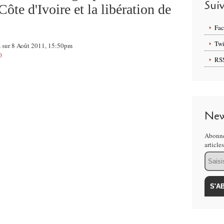
Sui
ôte d'Ivoire et la libération de
Fa
Twi
m sur 8 Août 2011, 15:50pm
0
RS
New
Abonne
article
Email