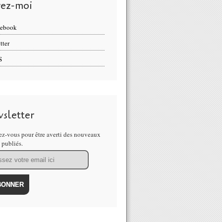
vez-moi
cebook
tter
S
sletter
z-vous pour être averti des nouveaux
s publiés.