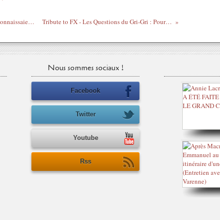
Devoir d'histoire - Quand les Ouattara reconnaissaient les 70% de participation fatals à sa pseudo victoire
Tribute to FX - Les Questions du Gri-Gri : Pourquoi les 2 Noirs de Secret Story sont des tafioles
Nous sommes sociaux !
Facebook
Twitter
Youtube
Rss