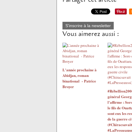
S'inscrire à la newsletter
Vous aimerez aussi :
L'année prochaine à
Abidjan, roman
binational - Patrice
Broyer
#Rébellion200
général Georg
l'affirme : Sor
le fils de Ouatt
sont eux les re
de la guerre ci
(#Chiracsavait
#LaPresseauss