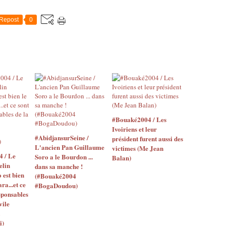
Repost
0
#Bouaké2004 / Les
Ivoiriens et leur
#AbidjansurSeine /
président furent aussi des
L'ancien Pan Guillaume
victimes (Me Jean
4 / Le
Soro a le Bourdon ...
Balan)
elin
dans sa manche !
o est bien
(#Bouaké2004
ara...et ce
#BogaDoudou)
sponsables
vile
i)