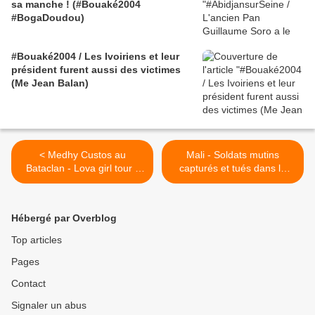
sa manche ! (#Bouaké2004
#BogaDoudou)
#Bouaké2004 / Les Ivoiriens et leur
président furent aussi des victimes
(Me Jean Balan)
< Medhy Custos au
Mali - Soldats mutins
Bataclan - Lova girl tour -
capturés et tués dans le
26 octobre 2013
cadre d’une purge -
Amnesty international >
Hébergé par Overblog
Top articles
Pages
Contact
Signaler un abus