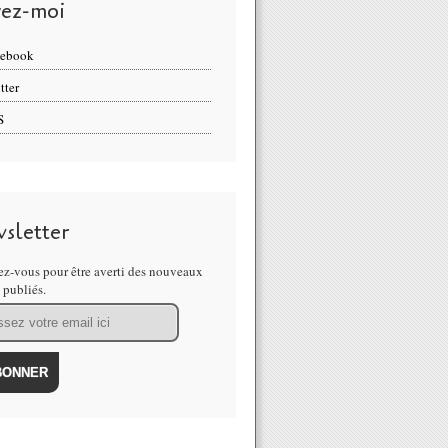
vez-moi
cebook
tter
S
sletter
z-vous pour être averti des nouveaux
s publiés.