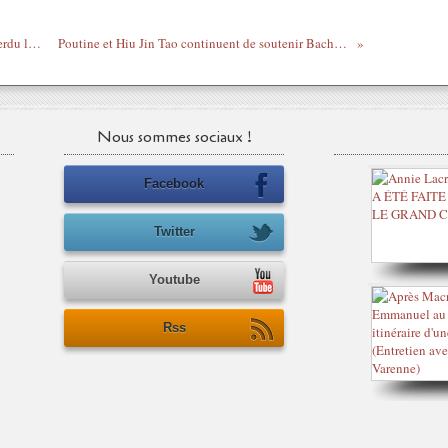
Go "On a gagné les élections mais on a perdu la guerre" du moment - Pélagie (Bruxelles)
Poutine et Hiu Jin Tao continuent de soutenir Bachar contre ses rebelles sponsorisés par le Qatar
Nous sommes sociaux !
Facebook
Twitter
Youtube
Rss