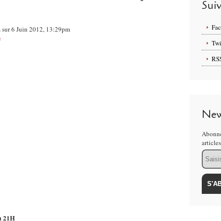
Sui
Fa
m sur 6 Juin 2012, 13:29pm
e
Twi
RS
New
Abonne
article
Email
 à 21H