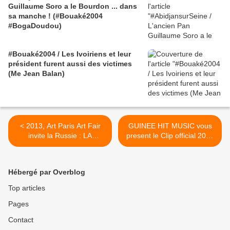
Guillaume Soro a le Bourdon ... dans
sa manche ! (#Bouaké2004
#BogaDoudou)
#Bouaké2004 / Les Ivoiriens et leur
président furent aussi des victimes
(Me Jean Balan)
< 2013, Art Paris Art Fair
GUINEE HIT MUSIC vous
invite la Russie : LA
present le Clip official 2012
RUSSIE INVITEE
de Johanna Barry >
D’HONNEUR
Hébergé par Overblog
Top articles
Pages
Contact