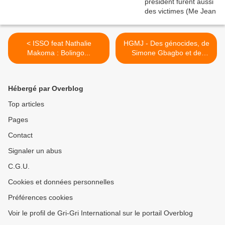
< ISSO feat Nathalie
HGMJ - Des génocides, de
Makoma : Bolingo...
Simone Gbagbo et de
Basile Mahan Gahé - Fête
de l'Huma II 14/09/2013 >
Hébergé par Overblog
Top articles
Pages
Contact
Signaler un abus
C.G.U.
Cookies et données personnelles
Préférences cookies
Voir le profil de Gri-Gri International sur le portail Overblog