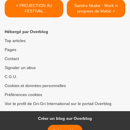
< PROJECTION AU
Sandra Nkake - Work in
FESTIVAL
progress de Mabic >
INTERNATIONAL DES
PROGRAMMES
AUDIOVISUELS (FIPA)
Hébergé par Overblog
MAR. 24 JANV. 2012
Top articles
Pages
Contact
Signaler un abus
C.G.U.
Cookies et données personnelles
Préférences cookies
Voir le profil de Gri-Gri International sur le portail Overblog
Créer un blog sur Overblog