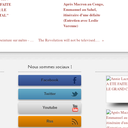
Après Macron au Congo,
 FAITE
Emmanuel au Sahel,
 LE
itinéraire d'une défaite
TAL"
(Entretien avec Leslie
Varenne)
Descente interdite - l'encyclopédie de la peinture sur métro - Karim "Wild War" Boukercha - Jt 12/13 - 25 Mai 2011
The Revolution will not be televised...anymore - Gil Scott Heron est mort
Nous sommes sociaux !
Facebook
Twitter
Youtube
Rss