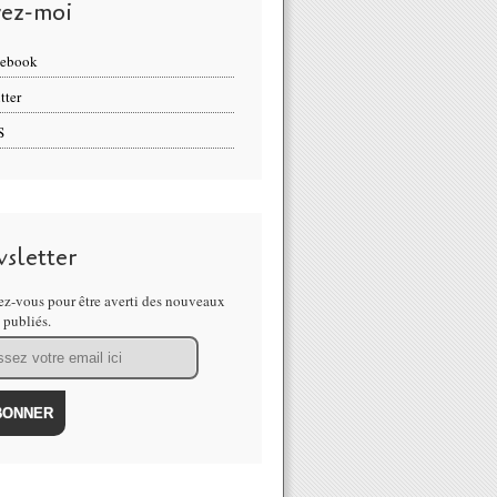
vez-moi
cebook
tter
S
sletter
z-vous pour être averti des nouveaux
s publiés.