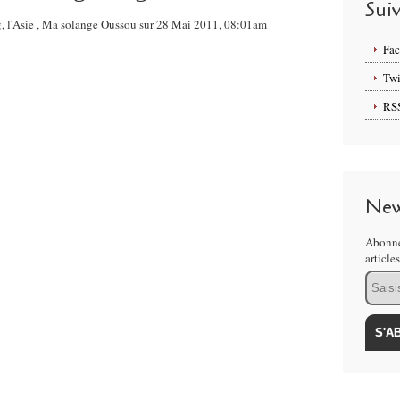
Sui
g, l'Asie , Ma solange Oussou sur 28 Mai 2011, 08:01am
Fa
Twi
RS
New
Abonne
article
Email