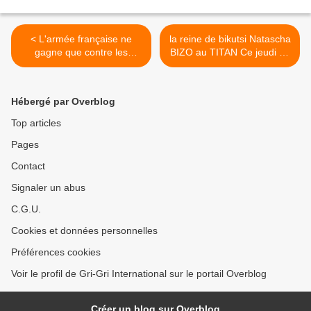
< L'armée française ne
la reine de bikutsi Natascha
gagne que contre les
BIZO au TITAN Ce jeudi 28
Nègres - par Malick Noël
avril 2011 >
Seck (Convergence
Socialiste - Sénégal)
Hébergé par Overblog
Top articles
Pages
Contact
Signaler un abus
C.G.U.
Cookies et données personnelles
Préférences cookies
Voir le profil de Gri-Gri International sur le portail Overblog
Créer un blog sur Overblog