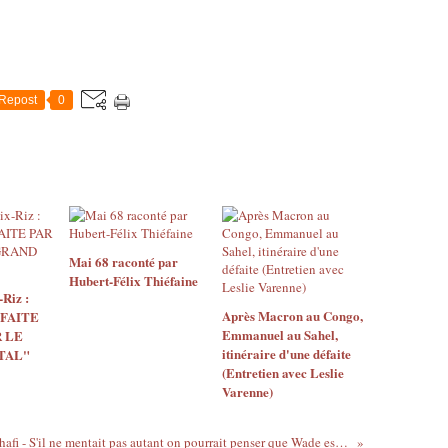
Repost
0
Mai 68 raconté par
Hubert-Félix Thiéfaine
Riz :
Après Macron au Congo,
 FAITE
Emmanuel au Sahel,
 LE
itinéraire d'une défaite
TAL"
(Entretien avec Leslie
Varenne)
À propos de Kadhafi - S'il ne mentait pas autant on pourrait penser que Wade est sénile, mais il n'est qu'un employé...