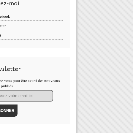
vez-moi
cebook
tter
S
sletter
z-vous pour être averti des nouveaux
s publiés.