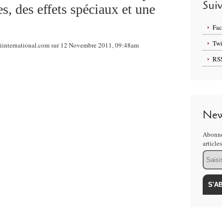
Sui
, des effets spéciaux et une
Fa
Twi
riinternational.com sur 12 Novembre 2011, 09:48am
RS
New
Abonne
article
Email