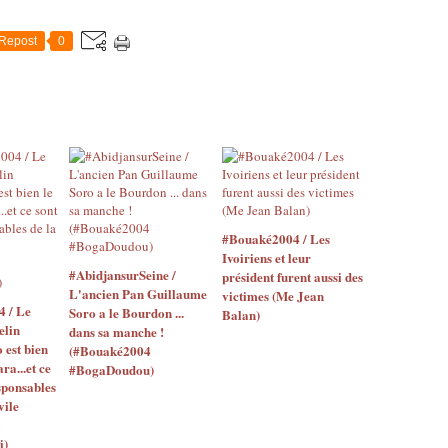
Repost
0
#Bouaké2004 / Les
Ivoiriens et leur
#AbidjansurSeine /
président furent aussi des
L'ancien Pan Guillaume
victimes (Me Jean
4 / Le
Soro a le Bourdon ...
Balan)
elin
dans sa manche !
o est bien
(#Bouaké2004
ara...et ce
#BogaDoudou)
sponsables
vile
i)