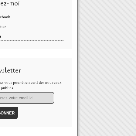
vez-moi
cebook
tter
S
sletter
z-vous pour être averti des nouveaux
s publiés.