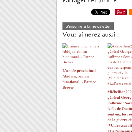
Partager cet article
S'inscrire à la newsletter
Vous aimerez aussi :
L'année prochaine à
Abidjan, roman
binational - Patrice
Broyer
#Rébellion200
général Georg
l'affirme : Sor
le fils de Ouatt
sont eux les re
de la guerre ci
(#Chiracsavait
#LaPresseauss