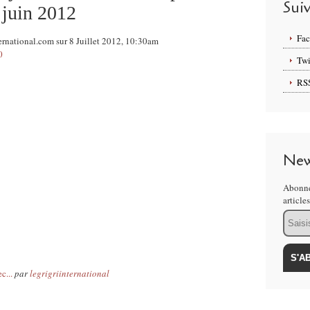
Sui
 juin 2012
Fa
ernational.com sur 8 Juillet 2012, 10:30am
0
Twi
RS
New
Abonne
article
Email
c...
par
legrigriinternational