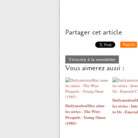
Partager cet article
Repost
S'inscrire à la newsletter
Vous aimerez aussi :
DailymotionM
DailymotionMax aime
les séries : In
les séries - The Wire
to Oz - Emeral
Prequels - Young Omar
(1985)