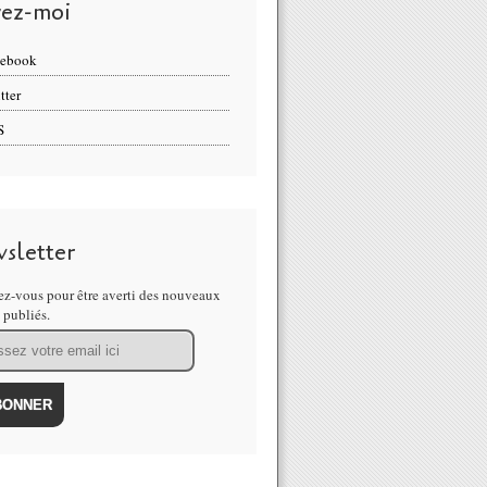
vez-moi
cebook
tter
S
sletter
z-vous pour être averti des nouveaux
s publiés.