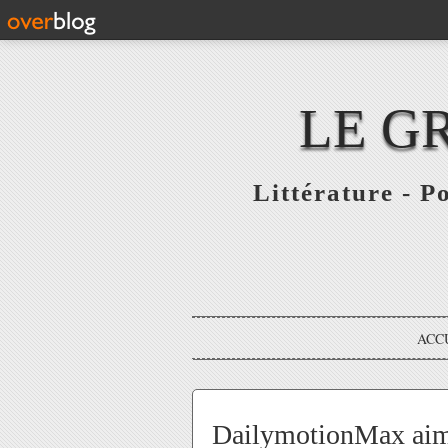
LE G
Littérature - P
ACC
DailymotionMax aime 