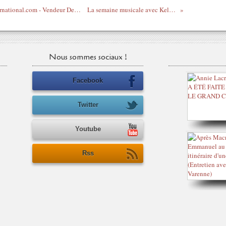
Mois Despo Rutti sur le www.legrigriinternational.com - Vendeur De Nah Nah (Feat Kaaris)
La semaine musicale avec Kelis : Trick Me
Nous sommes sociaux !
Facebook
Twitter
Youtube
Rss