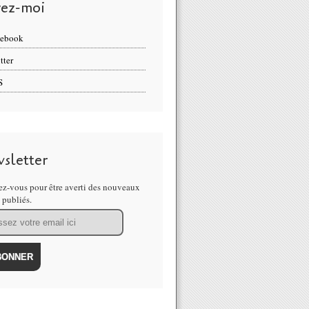
vez-moi
cebook
tter
S
sletter
z-vous pour être averti des nouveaux
s publiés.