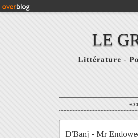
LE G
Littérature - P
ACC
D'Banj - Mr Endowe