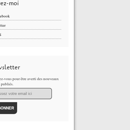
vez-moi
cebook
tter
S
sletter
z-vous pour être averti des nouveaux
s publiés.