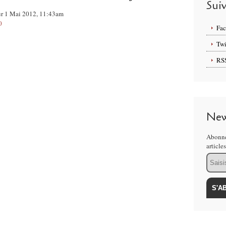
Sui
sur 1 Mai 2012, 11:43am
0
Fa
Twi
RS
New
Abonne
article
Email