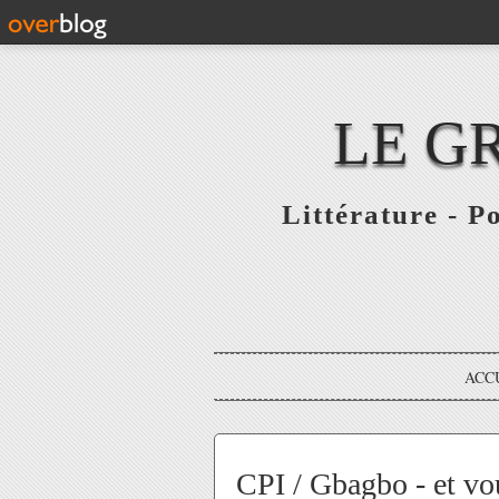
LE G
Littérature - P
ACC
CPI / Gbagbo - et vou