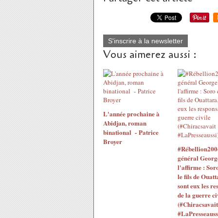
S'inscrire à la newsletter
Vous aimerez aussi :
L'année prochaine à
Abidjan, roman
binational - Patrice
Broyer
#Rébellion200
général Georg
l'affirme : Sor
le fils de Ouatt
sont eux les re
de la guerre ci
(#Chiracsavait
#LaPresseauss