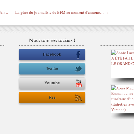
À l'anniversaire de Julien Dray, DSK fait fuir Valls, Royal et Moscovici !
La gêne du journaliste de BFM au moment d'annoncer une escroquerie de Sarkozy
Nous sommes sociaux !
Facebook
Twitter
Youtube
Rss