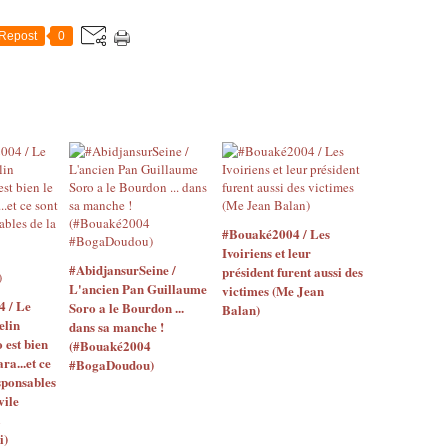
Repost
0
#Bouaké2004 / Les
Ivoiriens et leur
#AbidjansurSeine /
président furent aussi des
L'ancien Pan Guillaume
victimes (Me Jean
4 / Le
Soro a le Bourdon ...
Balan)
elin
dans sa manche !
o est bien
(#Bouaké2004
ara...et ce
#BogaDoudou)
sponsables
vile
i)