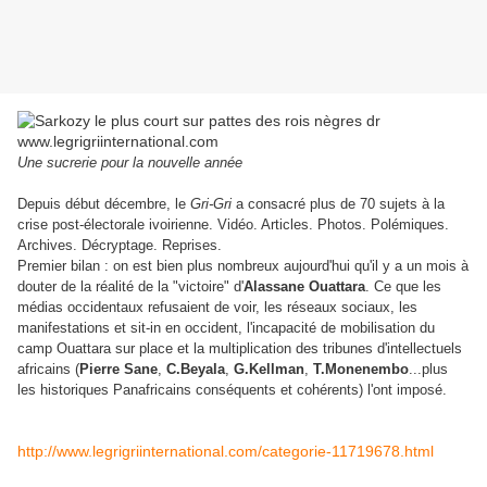
Une sucrerie pour la nouvelle année
Depuis début décembre, le
Gri-Gri
a consacré plus de 70 sujets à la
crise post-électorale ivoirienne. Vidéo. Articles. Photos. Polémiques.
Archives. Décryptage. Reprises.
Premier bilan : on est bien plus nombreux aujourd'hui qu'il y a un mois à
douter de la réalité de la "victoire" d'
Alassane Ouattara
. Ce que les
médias occidentaux refusaient de voir, les réseaux sociaux, les
manifestations et sit-in en occident, l'incapacité de mobilisation du
camp Ouattara sur place et la multiplication des tribunes d'intellectuels
africains (
Pierre Sane
,
C.Beyala
,
G.Kellman
,
T.Monenembo
...plus
les historiques Panafricains conséquents et cohérents) l'ont imposé.
http://www.legrigriinternational.com/categorie-11719678.html