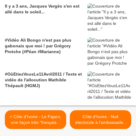
Il y a 3 ans, Jacques Vergès s'en est
allé dans le soleil...
#Vidéo Ali Bongo n'est pas plus
gabonais que moi ! par Grégory
Protche (#Péan #Marianne)
#OùEtiezVousLe11Avril2011 / Texte et
vidéo de l'allocution Mathilde
Thépault (HGMJ)
< Côte d'Ivoire - Le Figaro,
Côte d'Ivoire - Nuit
une façon très "française"
électorale à l'ambassade -
de rapporter les dépêches
Dimanche 31 octobre 2010
de l'AFP
- Part II >