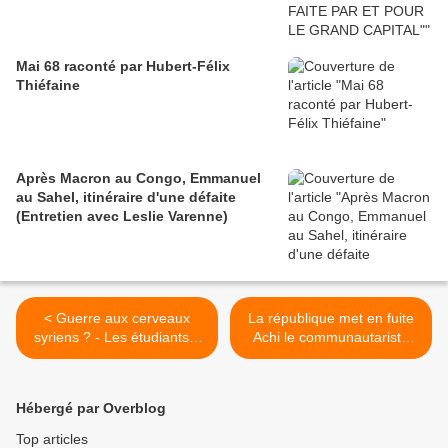
Mai 68 raconté par Hubert-Félix
Thiéfaine
Après Macron au Congo, Emmanuel
au Sahel, itinéraire d'une défaite
(Entretien avec Leslie Varenne)
< Guerre aux cerveaux
La république met en fuite
syriens ? - Les étudiants à
Achi le communautariste
l'étranger mis en difficulté
envoyé par Ouattara ! -
par la guerre de conquête
Récit de l'intérieur >
Hébergé par Overblog
Top articles