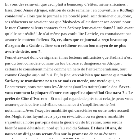
Et vous devez savoir que ceci plait à beaucoup d’élites, même africaines :
lisez donc
Jeune Afrique
, édition de cette semaine : en couverture
« Kadhafi
condamné »
alors que le journal a été bouclé jeudi soir dernier et que, donc,
ses rédacteurs ne savaient pas que
Medvedev
allait donner son accord pour
le tuer. Comme si leurs contacts chez Sarkozy leur avaient donné l’info avant
qu’elle soit réalité ! Je n’ai même pas voulu lire l’article, en connaissant par
avance le contenu fielleux.
Et, ce, alors que ce journal a reçu beaucoup
d’argent du « Guide ». Tuer son créditeur est un bon moyen de ne plus
avoir de dette, non ?!
Permettez-moi donc de signaler à mes lecteurs militaristes que Kadhafi n’est
pas du tout considéré comme un fou barbare et dangereux en Afrique :
certains le considèrent même comme un héro de l’anti-impérialisme, tout
comme Gbagbo aujourd’hui. Et,
in fine
,
on voit bien que tout ce que touche
Sarkozy se transforme non en or mais en merde
, une merde qui, en
l’occurrence, nous met tous les Africains (sauf les traitres) sur le dos.
Savez-
vous comment la plupart d’entre eux appelle aujourd’hui Ouattara ? « Le
préfet de Côte d’Ivoire »
! Et moi qui regarde de près tout cela, je peux vous
assurer que la colère anti-Blanc commence à s’amplifier, sur le Net
notamment. Avec l’exquise amabilité qui caractérise en outre notre accueil
des Maghrébins fuyant leurs pays en révolution ou en guerre, amabilité
s’ajoutant à notre parti-pris dans la guerre civile libyenne, nous serons
bientôt aussi détestés au nord qu’au sud du Sahara.
Et dans 10 ans, de
nouveaux dirigeants seront élus sur la promesse de nous évincer