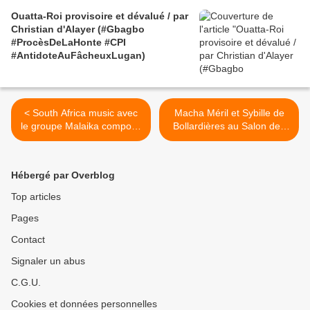
Ouatta-Roi provisoire et dévalué / par
Christian d'Alayer (#Gbagbo
#ProcèsDeLaHonte #CPI
#AntidoteAuFâcheuxLugan)
< South Africa music avec
Macha Méril et Sybille de
le groupe Malaika composé
Bollardières au Salon des
par Matshediso Florence
Femmes de Lettres >
Mholo et Bongani Kevin
Nchang
Hébergé par Overblog
Top articles
Pages
Contact
Signaler un abus
C.G.U.
Cookies et données personnelles