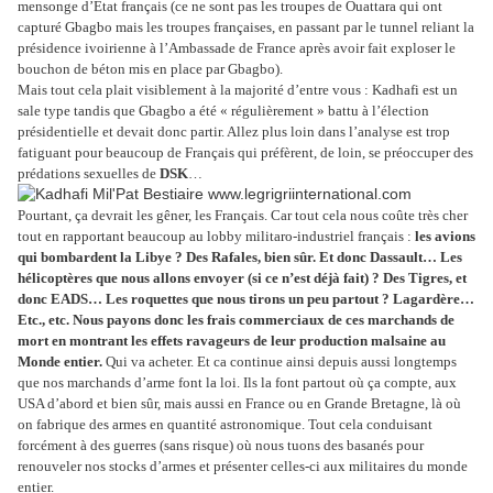
mensonge d’Etat français (ce ne sont pas les troupes de Ouattara qui ont
capturé Gbagbo mais les troupes françaises, en passant par le tunnel reliant la
présidence ivoirienne à l’Ambassade de France après avoir fait exploser le
bouchon de béton mis en place par Gbagbo).
Mais tout cela plait visiblement à la majorité d’entre vous : Kadhafi est un
sale type tandis que Gbagbo a été « régulièrement » battu à l’élection
présidentielle et devait donc partir. Allez plus loin dans l’analyse est trop
fatiguant pour beaucoup de Français qui préfèrent, de loin, se préoccuper des
prédations sexuelles de
DSK
…
Pourtant, ça devrait les gêner, les Français. Car tout cela nous coûte très cher
tout en rapportant beaucoup au lobby militaro-industriel français :
les avions
qui bombardent la Libye ? Des Rafales, bien sûr. Et donc Dassault… Les
hélicoptères que nous allons envoyer (si ce n’est déjà fait) ? Des Tigres, et
donc EADS… Les roquettes que nous tirons un peu partout ? Lagardère…
Etc., etc. Nous payons donc les frais commerciaux de ces marchands de
mort en montrant les effets ravageurs de leur production malsaine au
Monde entier.
Qui va acheter. Et ca continue ainsi depuis aussi longtemps
que nos marchands d’arme font la loi. Ils la font partout où ça compte, aux
USA d’abord et bien sûr, mais aussi en France ou en Grande Bretagne, là où
on fabrique des armes en quantité astronomique. Tout cela conduisant
forcément à des guerres (sans risque) où nous tuons des basanés pour
renouveler nos stocks d’armes et présenter celles-ci aux militaires du monde
entier.