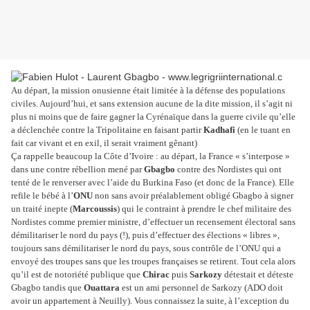
Au départ, la mission onusienne était limitée à la défense des populations
civiles. Aujourd’hui, et sans extension aucune de la dite mission, il s’agit ni
plus ni moins que de faire gagner la Cyrénaïque dans la guerre civile qu’elle
a déclenchée contre la Tripolitaine en faisant partir
Kadhafi
(en le tuant en
fait car vivant et en exil, il serait vraiment gênant)
Ça rappelle beaucoup la Côte d’Ivoire : au départ, la France « s’interpose »
dans une contre rébellion mené par
Gbagbo
contre des Nordistes qui ont
tenté de le renverser avec l’aide du Burkina Faso (et donc de la France). Elle
refile le bébé à l’
ONU
non sans avoir préalablement obligé Gbagbo à signer
un traité inepte (
Marcoussis
) qui le contraint à prendre le chef militaire des
Nordistes comme premier ministre, d’effectuer un recensement électoral sans
démilitariser le nord du pays (!), puis d’effectuer des élections « libres »,
toujours sans démilitariser le nord du pays, sous contrôle de l’ONU qui a
envoyé des troupes sans que les troupes françaises se retirent. Tout cela alors
qu’il est de notoriété publique que
Chirac
puis
Sarkozy
détestait et déteste
Gbagbo tandis que
Ouattara
est un ami personnel de Sarkozy (ADO doit
avoir un appartement à Neuilly). Vous connaissez la suite, à l’exception du