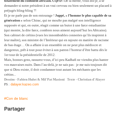
totalement du continent africain. CQFD !
De la merde, vous dis-je, à se
demander si notre président à un vrai cerveau ou bien seulement un placard à
préjugés bling-bling ?!
Et je ne parle pas de son entourage !
Juppé, « l’homme le plus capable de sa
génération »
selon Chirac, qui ne moufte pas malgré son intelligence
supposée et qui, en outre, réagit comme un butor à une farce estudiantine
(qui montre, la dite farce, combien nous aiment aujourd’hui les Africains).
Son cabinet de crétins (vues les innombrables conneries qu’ils inspirent à
leur maître), son ministre de l’Intérieur qui en rajoute en matière de racisme
de bas étage… On a affaire à un ensemble on ne peut plus médiocre et
dangereux, prêt à tout pour éviter à son patron l’horreur d’être battu dès le
1er tour de la présidentielle de 2012.
Mais, bonnes gens, rassurez-vous, d’ici peu Kadhafi ne viendra plus hanter
vos mauvaises nuits. Dans l’au-delà, je ne sais pas : je me suis toujours dit
que si Dieu existe, il doit condamner tout autant les méchants que les
crétins...
Dessins - Fabien Hulot & Mil'Pat Masioni Texte - Christian d'Alayer
PS :
dalayer.kazeo.com
#Con de blanc
Partager