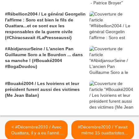
#Rébellion2004 / Le général Georgelin
l'affirme : Soro est bien le fils de
Ouattara...et ce sont eux les
responsables de la guerre civile
(#Chiracsavait #LaPresseaussi)
#AbidjansurSeine / L'ancien Pan
Guillaume Soro a le Bourdon ... dans
sa manche ! (#Bouaké2004
#BogaDoudou)
#Bouaké2004 / Les Ivoiriens et leur
président furent aussi des victimes
(Me Jean Balan)
< #Décembre2010 / Avec
#Décembre2010 / Y'avait
Ouattara, il y a eu l'année
même 15 ouattaristes
blanche - Devant le Conseil
amers devant le Conseil