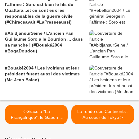
l'affirme : Soro est bien le fils de
Ouattara...et ce sont eux les
responsables de la guerre civile
(#Chiracsavait #LaPresseaussi)
#AbidjansurSeine / L'ancien Pan
Guillaume Soro a le Bourdon ... dans
sa manche ! (#Bouaké2004
#BogaDoudou)
#Bouaké2004 / Les Ivoiriens et leur
président furent aussi des victimes
(Me Jean Balan)
< Grâce à "La
La ronde des Continents :
Françafrique", le Gabon a
Au coeur de Tokyo >
un nouveau président et un
nouveau gouvernement (Ali
Bongo & Ouattara, la Gaule