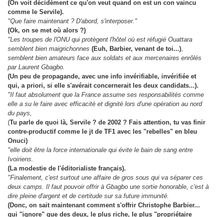
(On voit décidément ce qu'on veut quand on est un con vaincu
comme le Servile).
"Que faire maintenant ? D'abord, s'interposer."
(Ok, on se met où alors ?)
"Les troupes de l'ONU qui protègent l'hôtel où est réfugié Ouattara
semblent bien maigrichonnes
(Euh, Barbier, venant de toi...)
,
semblent bien amateurs face aux soldats et aux mercenaires enrôlés
par Laurent Gbagbo.
(Un peu de propagande, avec une info invérifiable, invérifiée et
qui, a priori, si elle s'avérait concernerait les deux candidats...).
"Il faut absolument que la France assume ses responsabilités comme
elle a su le faire avec efficacité et dignité lors d'une opération au nord
du pays,
(
Tu parle de quoi là, Servile ? de 2002 ? Fais attention, tu vas finir
contre-productif comme le jt de TF1 avec les "rebelles" en bleu
Onuci)
"elle doit être la force internationale qui évite le bain de sang entre
Ivoiriens.
(La modestie de l'éditorialiste français).
"Finalement, c'est surtout une affaire de gros sous qui va séparer ces
deux camps. Il faut pouvoir offrir à Gbagbo une sortie honorable, c'est à
dire pleine d'argent et de certitude sur sa future immunité.
(Donc, on sait maintenant comment s'offrir Christophe Barbier...
qui "ignore" que des deux, le plus riche, le plus "propriétaire