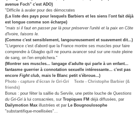
avenue Foch" c'est ADO)
"Difficile à avaler pour des démocrates
(La liste des pays pour lesquels Barbiers et les siens l'ont fait déjà
est longue comme son écharpe)
"mais si il faut en passer par là pour préserver l'unité et la paix en Côte
d'Ivoire, faisons le.
(Comme c'est sensiblement, langoureusement et suavement dit...)
"L'urgence c'est d'abord que la France montre ses muscles pour faire
comprendre à Gbagbo qu'il ne pourra avancer seul sur une route pleine
de sang, on l'en empêchera."
(Montrer ses muscles... langage d'adulte qui parle à un enfant...
fantasme guerrier à connotation sexuelle intéressante... c'est pas
encore
Fight club
, mais le Blanc petit s'ébroue...)
Photo - capture d'écran
le Gri-Gri
Texte - Christophe Barbier (&
friends)
Bonus : pour fêter la saillie du Servile, une petite louche de
Questions
du Gri-Gri
à lui consacrées, sur
Tropiques FM
déjà diffusées, par
Dailymotion Max
illustrées et par
Le Bougnoulosophe
"substantifique-moellisées"...