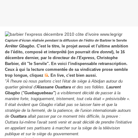
Capture d'écran réalisée pendant la diffusion de l'édito de
Barbier le Servile
Arrêter Gbagbo
. C'est le titre, le projet avoué et l'ultime ambition
de l'édito, composé et interprété (on pourrait dire
donné
), le 16
décembre dernier, par le directeur de
l'Express
, Christophe
Barbier, dit "le Servile". En voici l'indispensable retranscription.
Ceux à qui la lecture commentée de sa vindicative prose semble
trop longue, cliquez
là
. En live, c'est bien aussi.
"À l'heure où nous parlons c'est l'état de siège à Abidjan autour du
quartier général d'
Alassane Ouattara
et des ses fidèles.
Laurent
Gbagbo
(
"Guebaguebeau"
)
a visiblement décidé de passer à la
manière forte, tragiquement, tristement, tout cela était « présivisible ».
Il était évident que Gbagbo n'allait pas se laisser faire et que la
stratégie de la fermeté, de la patience, de l'union internationale autours
de
Ouattara
allait passer par ce moment très difficile, la preuve :
Outtara lui-même l'avait senti venir et avait décidé de prendre l'initiative
en appelant ses partisans à marcher sur la siège de la télévision
publique et sur le siège du gouvernement.