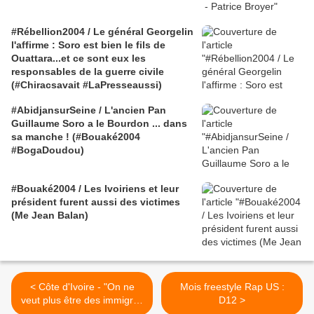
#Rébellion2004 / Le général Georgelin
l'affirme : Soro est bien le fils de
Ouattara...et ce sont eux les
responsables de la guerre civile
(#Chiracsavait #LaPresseaussi)
#AbidjansurSeine / L'ancien Pan
Guillaume Soro a le Bourdon ... dans
sa manche ! (#Bouaké2004
#BogaDoudou)
#Bouaké2004 / Les Ivoiriens et leur
président furent aussi des victimes
(Me Jean Balan)
< Côte d'Ivoire - "On ne
Mois freestyle Rap US :
veut plus être des immigrés
D12 >
en France !" - manif place