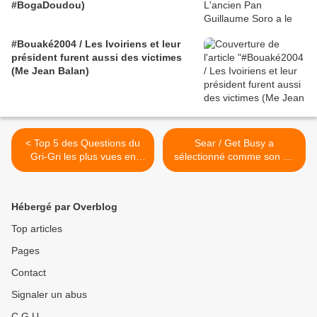
#BogaDoudou)
#Bouaké2004 / Les Ivoiriens et leur
président furent aussi des victimes
(Me Jean Balan)
< Top 5 des Questions du
Sear / Get Busy a
Gri-Gri les plus vues en
sélectionné comme son du
2010, # 4: Surya Bonaly,
jour... Semaine - Ce soir je
Mia Frye, Joey Starr et
suis pd >
Maïwenn Le Besco.
Hébergé par Overblog
Top articles
Pages
Contact
Signaler un abus
C.G.U.