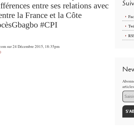
Sui
ifférences entre ses relations avec
entre la France et la Côte
Fa
rocèsGbagbo #CPI
Twi
RS
.com sur 24 Décembre 2015, 18:35pm
0
New
Abonne
article
Email