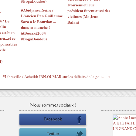
Ivoiriens et leur
#AbidjansurSeine /
président furent aussi des
L'ancien Pan Guillaume
victimes (Me Jean
4 / Le
Soro a le Bourdon ...
Balan)
elin
dans sa manche !
o est bien
(#Bouaké2004
ara...et ce
#BogaDoudou)
sponsables
vile
i)
#Libreville / Acheikh IBN-OUMAR sur les déficits de la gouvernance démocratique en Afrique centrale (14-15 décembre 2015)
Nous sommes sociaux !
Facebook
Twitter