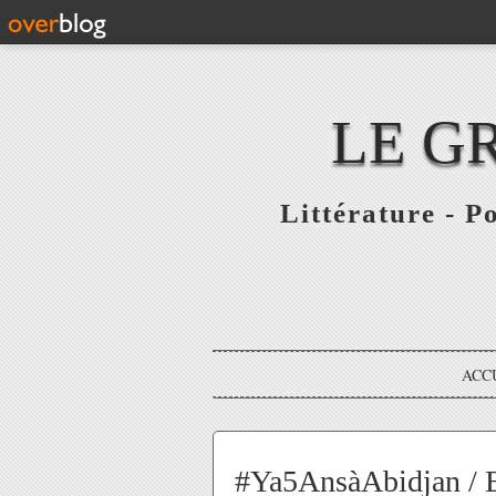
LE G
Littérature - P
ACC
#Ya5AnsàAbidjan / B