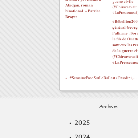
Abidjan, roman
binational - Patrice
Broyer
#Rébellion200
général Georg
l'affirme : Sor
le fils de Ouatt
sont eux les re
de la guerre ci
(#Chiracsavait
#LaPresseauss
#SemainePasoSurLeBallast / Pasolini, par-delà les détournements (#JuliePaquette)
Archives
2025
2024