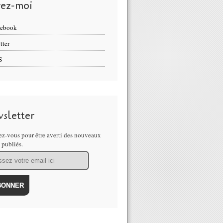
vez-moi
cebook
tter
S
sletter
z-vous pour être averti des nouveaux
s publiés.