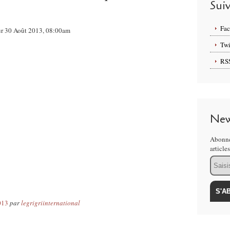
Sui
Fa
sur 30 Août 2013, 08:00am
Twi
RS
New
Abonne
article
Email
013
par
legrigriinternational