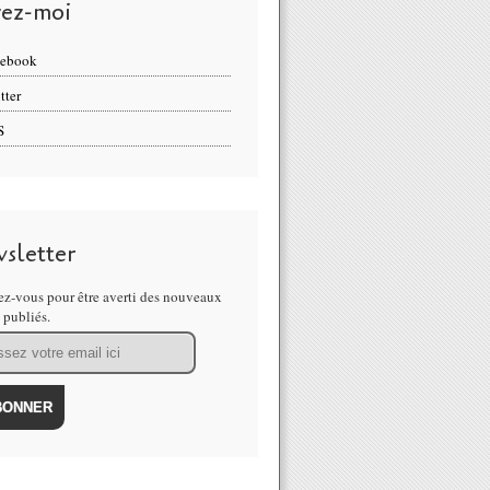
vez-moi
cebook
tter
S
sletter
z-vous pour être averti des nouveaux
s publiés.