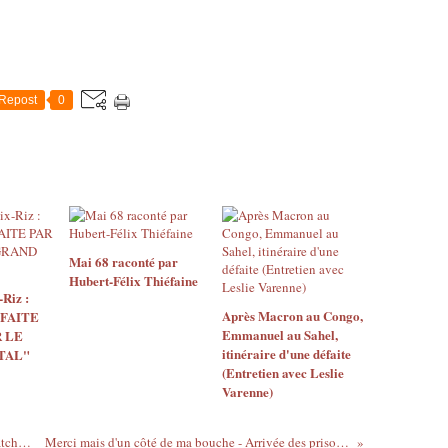
Repost
0
Mai 68 raconté par
Hubert-Félix Thiéfaine
Riz :
Après Macron au Congo,
 FAITE
Emmanuel au Sahel,
 LE
itinéraire d'une défaite
TAL"
(Entretien avec Leslie
Varenne)
Congo musique avec Patience Ibembo Patchanga : Ingratitudede belcreat
Merci mais d'un côté de ma bouche - Arrivée des prisonniers politiques ivoiriens libérés