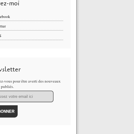
vez-moi
cebook
tter
S
sletter
z-vous pour être averti des nouveaux
s publiés.