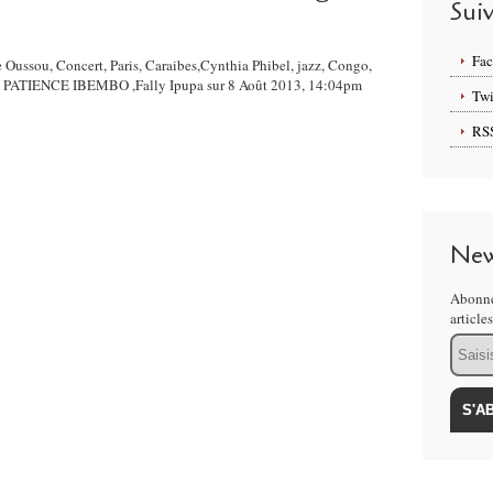
Sui
Fa
e Oussou, Concert, Paris, Caraibes,Cynthia Phibel, jazz, Congo,
, PATIENCE IBEMBO ,Fally Ipupa sur 8 Août 2013, 14:04pm
Twi
RS
New
Abonne
article
Email