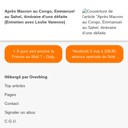
Après Macron au Congo, Emmanuel
au Sahel, itinéraire d'une défaite
(Entretien avec Leslie Varenne)
< À quoi sert encore la
Vendredi 3 mai à 20h30,
France au Mali ? - Galy,
séance spéciale de Notre
Groga-Bada, Mathias -
Monde au cinéma Les
France Culture 22/04/2013
Lobis (12 avenue
Maunoury, 41000 Blois),
Hébergé par Overblog
suivie d'un débat en
présence du cinéaste
Top articles
Thomas Lacoste. >
Pages
Contact
Signaler un abus
C.G.U.