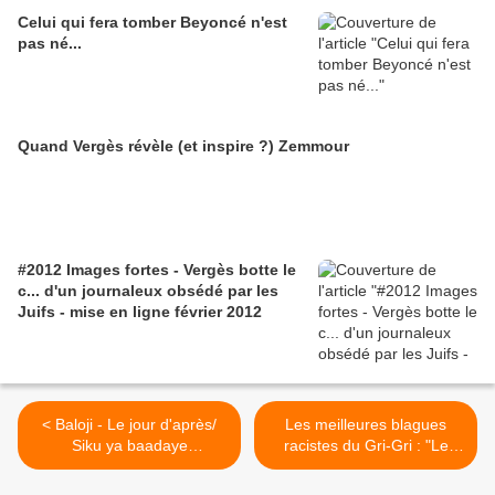
Celui qui fera tomber Beyoncé n'est
pas né...
Quand Vergès révèle (et inspire ?) Zemmour
#2012 Images fortes - Vergès botte le
c... d'un journaleux obsédé par les
Juifs - mise en ligne février 2012
< Baloji - Le jour d'après/
Les meilleures blagues
Siku ya baadaye
racistes du Gri-Gri : "Le
(Independence cha-cha)
bruit et l'odeur" par Chirac >