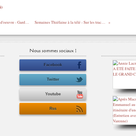
i)
R.I.P. Claude Miller, réalisateur d'un chef d'oeuvre - Garde à vue - Gars du moment
Semaines Thiéfaine à la télé - Sur les traces d'HFT (8 parties)
Nous sommes sociaux !
Facebook
Twitter
Youtube
Rss