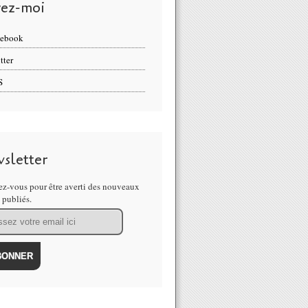
vez-moi
cebook
tter
S
sletter
z-vous pour être averti des nouveaux
s publiés.