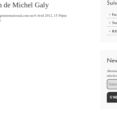
Sui
on de Michel Galy
Fa
griinternational.com sur 6 Avril 2012, 15:50pm
0
Twi
RS
New
Abonne
article
Email