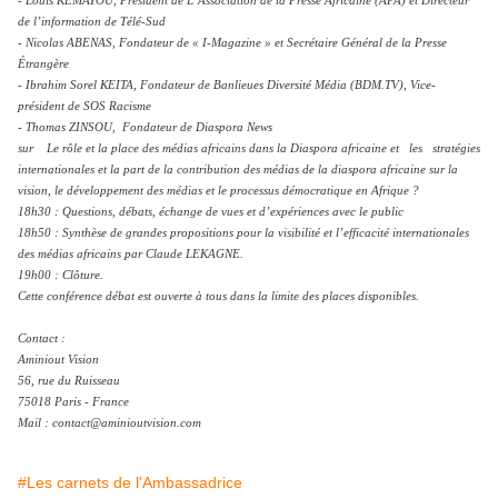
- Louis KEMAYOU, Président de L’Association de la Presse Africaine (APA) et Directeur
de l’information de Télé-Sud
- Nicolas ABENAS, Fondateur de « I-Magazine » et Secrétaire Général de la Presse
Étrangère
- Ibrahim Sorel KEITA, Fondateur de Banlieues Diversité Média (BDM.TV), Vice-
président de SOS Racisme
- Thomas ZINSOU, Fondateur de Diaspora News
sur Le rôle et la place des médias africains dans la Diaspora africaine et les stratégies
internationales et la part de la contribution des médias de la diaspora africaine sur la
vision, le développement des médias et le processus démocratique en Afrique ?
18h30 : Questions, débats, échange de vues et d’expériences avec le public
18h50 : Synthèse de grandes propositions pour la visibilité et l’efficacité internationales
des médias africains par Claude LEKAGNE.
19h00 : Clôture.
Cette conférence débat est ouverte à tous dans la limite des places disponibles.
Contact :
Aminiout Vision
56, rue du Ruisseau
75018 Paris - France
Mail : contact@aminioutvision.com
#Les carnets de l'Ambassadrice