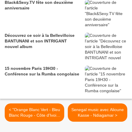
Black&Sexy.TV fête son deuxième
anniversaire
Découvrez ce soir à la Bellevilloise
BANTUNANI et son INTRIGANT
nouvel album
15 novembre Paris 19H30 -
Conférence sur la Rumba congolaise
< "Orange Blanc Vert - Bleu
Senegal music avec Alioune
Blanc Rouge - Côte d'Ivoire
Kasse - Ndiagamar >
Drapeau !"