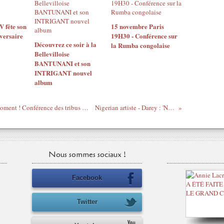
 fête son
15 novembre Paris
versaire
19H30 - Conférence sur
Découvrez ce soir à la
la Rumba congolaise
Bellevilloise
BANTUNANI et son
INTRIGANT nouvel
album
Libye - "Docteur Gérard" le Gaulois du moment ! Conférence des tribus libyennes - 6 mai 2011
Nigerian artiste - Darey : 'Not The Girl'
Nous sommes sociaux !
Facebook
Twitter