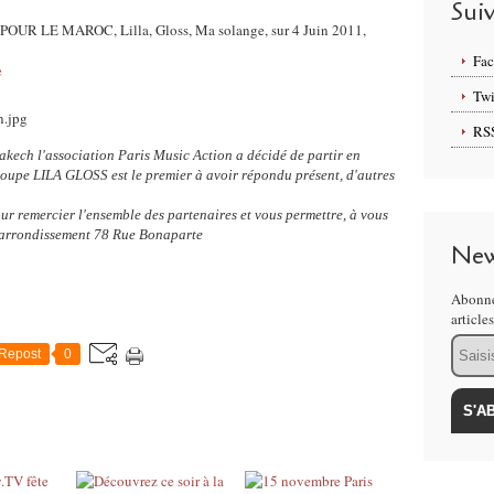
Sui
 POUR LE MAROC, Lilla, Gloss, Ma solange, sur 4 Juin 2011,
Fa
e
Twi
RS
rakech l'association Paris Music Action a décidé de partir en
oupe LILA GLOSS est le premier à avoir répondu présent, d'autres
ur remercier l'ensemble des partenaires et vous permettre, à vous
e arrondissement 78 Rue Bonaparte
New
Abonne
article
Email
Repost
0