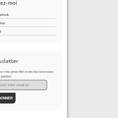
vez-moi
cebook
tter
S
sletter
z-vous pour être averti des nouveaux
s publiés.