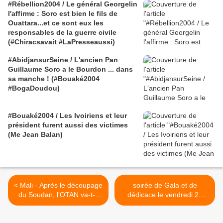
#Rébellion2004 / Le général Georgelin
l'affirme : Soro est bien le fils de
Ouattara...et ce sont eux les
responsables de la guerre civile
(#Chiracsavait #LaPresseaussi)
#AbidjansurSeine / L'ancien Pan
Guillaume Soro a le Bourdon ... dans
sa manche ! (#Bouaké2004
#BogaDoudou)
#Bouaké2004 / Les Ivoiriens et leur
président furent aussi des victimes
(Me Jean Balan)
< Mali - Après le découpage
soirée de Gala et de
du Soudan, l’OTAN va-t-il
dédicace le vendredi 24
procéder à une nouvelle
février 2012 avec la
balkanisation de l’Afrique ?
chanteuse DORA DECCA à