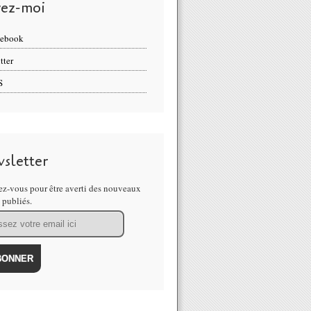
vez-moi
cebook
tter
S
sletter
z-vous pour être averti des nouveaux
s publiés.