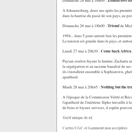
Zoulou love le
Dimanche 26 mai à 16h00 :
A Johannesburg, deux ans après les première
dans la hantise du passé de son pays, au point
Triomf
Dimanche 26 mai à 18h00 :
de Mic
1994... dans 5 jours auront lieu les premiè
La tension est grande dans le pays, et surto
Come back Africa
Lundi 27 mai à 20h30 :
Paysan zoulou fuyant la famine, Zacharia arr
la ségrégation et au racisme banalisé de se
ils s'installent ensemble à Sophiatown, ghett
apartheid.
Nothing but the tr
Mardi 28 mai à 20h45 :
A l'époque de la Commission Vérité et Récon
l'apartheid de l'intérieur. Sipho travaille à 
de bons et loyaux services, il espère pouvoir 
Tarif unique de 6€
Cartes UGC et Gaumont non acceptées