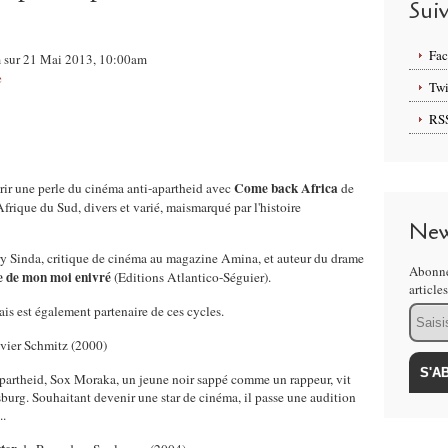
Sui
Fa
om sur 21 Mai 2013, 10:00am
e
Twi
RS
Come back Africa
rir une perle du cinéma anti-apartheid avec
de
frique du Sud, divers et varié, maismarqué par l'histoire
New
ry Sinda, critique de cinéma au magazine Amina, et auteur du drame
Abonne
e de mon moi enivré
(Editions Atlantico-Séguier).
article
is est également partenaire de ces cycles.
Email
vier Schmitz (2000)
l'Apartheid, Sox Moraka, un jeune noir sappé comme un rappeur, vit
urg. Souhaitant devenir une star de cinéma, il passe une audition
..