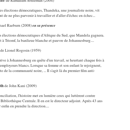
tter
de Ramadam Souleman (2004)
s élections démocratiques, Thandeka, une journaliste noire, vit
 de ne plus parvenir à travailler et d'aller d'échec en échec...
hael Raeburn (2008)
en sa présence
res élections démocratiques d'Afrique du Sud, que Mandela gagnera.
ut à Triomf, la banlieue blanche et pauvre de Johannesburg....
de Lionel Rogosin (1959)
ive à Johannesburg en quête d'un travail, se heurtant chaque fois à
s employeurs blancs. Lorsque sa femme et son enfant le rejoignent,
o de la communauté noire, ... Il s'agit là du premier film anti-
uth
de John Kani (2009)
ciliation, l'histoire met en lumière ceux qui luttèrent contre
la Bibliothèque Centrale. Il en est le directeur adjoint. Après 43 ans
enfin en prendre la direction....