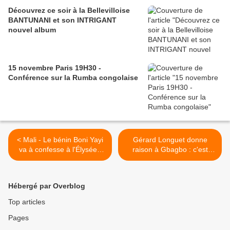
Découvrez ce soir à la Bellevilloise
BANTUNANI et son INTRIGANT
nouvel album
15 novembre Paris 19H30 -
Conférence sur la Rumba congolaise
< Mali - Le bénin Boni Yayi
Gérard Longuet donne
va à confesse à l'Élysée -
raison à Gbagbo : c'est
06/02/13
l'armée française qui a fait
le boulot - 21/01/13 >
Hébergé par Overblog
Top articles
Pages