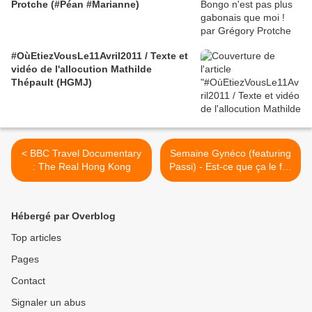
Protche (#Péan #Marianne)
#OùEtiezVousLe11Avril2011 / Texte et
vidéo de l'allocution Mathilde
Thépault (HGMJ)
< BBC Travel Documentary
Semaine Gynéco (featuring
: The Real Hong Kong
Passi) - Est-ce que ça le fait
? >
Hébergé par Overblog
Top articles
Pages
Contact
Signaler un abus